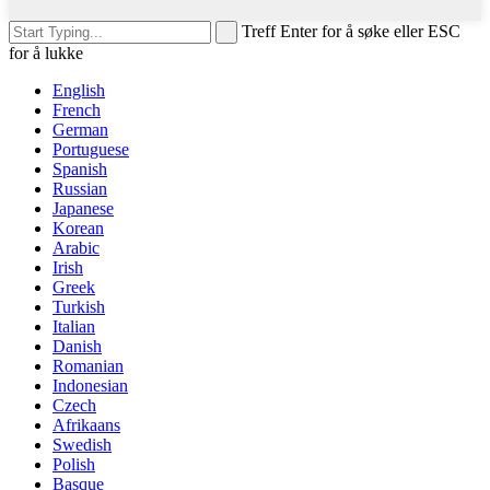
Treff Enter for å søke eller ESC
for å lukke
English
French
German
Portuguese
Spanish
Russian
Japanese
Korean
Arabic
Irish
Greek
Turkish
Italian
Danish
Romanian
Indonesian
Czech
Afrikaans
Swedish
Polish
Basque