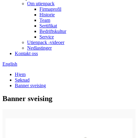
Om utienpack
Firmaprofil
Historie
Team
Sertifikat
Bedriftskultur
Service
Utienpack -videoer
Nedlastinger
Kontakt oss
English
Hjem
Søknad
Banner sveising
Banner sveising