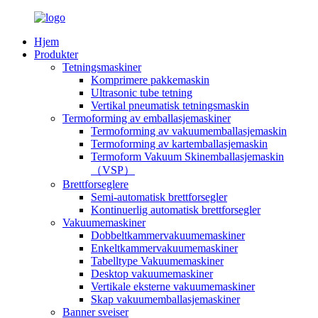
Hjem
Produkter
Tetningsmaskiner
Komprimere pakkemaskin
Ultrasonic tube tetning
Vertikal pneumatisk tetningsmaskin
Termoforming av emballasjemaskiner
Termoforming av vakuumemballasjemaskin
Termoforming av kartemballasjemaskin
Termoform Vakuum Skinemballasjemaskin
（VSP）
Brettforseglere
Semi-automatisk brettforsegler
Kontinuerlig automatisk brettforsegler
Vakuumemaskiner
Dobbeltkammervakuumemaskiner
Enkeltkammervakuumemaskiner
Tabelltype Vakuumemaskiner
Desktop vakuumemaskiner
Vertikale eksterne vakuumemaskiner
Skap vakuumemballasjemaskiner
Banner sveiser