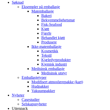
Søknad
Eksempler på emballasje
Matemballasje
Bakeri
Bekvemmelighetsmat
Fisk-Seafood
Kjøtt
Fjærfe
Behandlet kjøtt
Produsere
Ikke-matemballasje
Kosmetikk
Tekstil
Kjæledyrprodukter
Kjemisk industri
Medisinsk emballasje
Medisinsk utstyr
Emballasjetyper
Modifisert atmosfærepakke (kart)
Hudpakker
Vakuumpakker
Nyheter
Casestudier
Selskapsnyheter
Utienpack