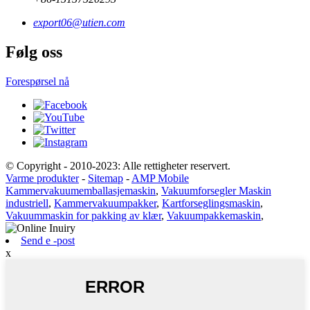
export06@utien.com
Følg oss
Forespørsel nå
© Copyright - 2010-2023: Alle rettigheter reservert.
Varme produkter
-
Sitemap
-
AMP Mobile
Kammervakuumemballasjemaskin
,
Vakuumforsegler Maskin
industriell
,
Kammervakuumpakker
,
Kartforseglingsmaskin
,
Vakuummaskin for pakking av klær
,
Vakuumpakkemaskin
,
Send e -post
x