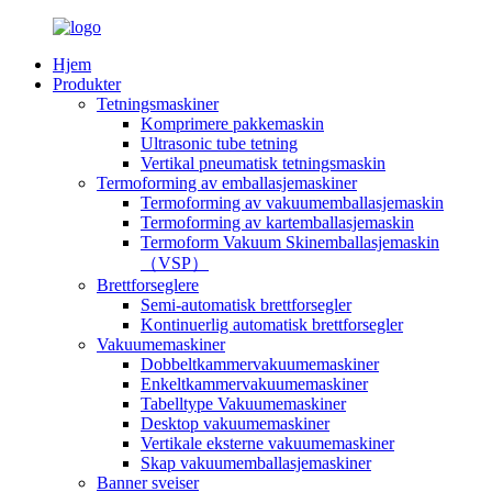
Hjem
Produkter
Tetningsmaskiner
Komprimere pakkemaskin
Ultrasonic tube tetning
Vertikal pneumatisk tetningsmaskin
Termoforming av emballasjemaskiner
Termoforming av vakuumemballasjemaskin
Termoforming av kartemballasjemaskin
Termoform Vakuum Skinemballasjemaskin
（VSP）
Brettforseglere
Semi-automatisk brettforsegler
Kontinuerlig automatisk brettforsegler
Vakuumemaskiner
Dobbeltkammervakuumemaskiner
Enkeltkammervakuumemaskiner
Tabelltype Vakuumemaskiner
Desktop vakuumemaskiner
Vertikale eksterne vakuumemaskiner
Skap vakuumemballasjemaskiner
Banner sveiser