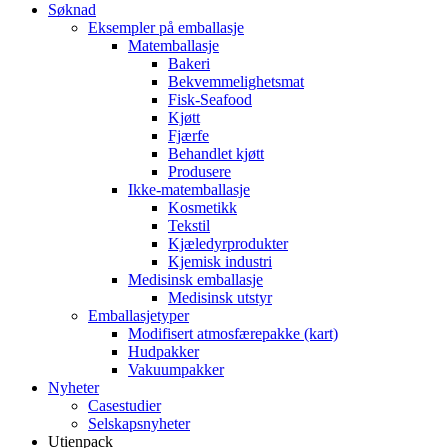
Søknad
Eksempler på emballasje
Matemballasje
Bakeri
Bekvemmelighetsmat
Fisk-Seafood
Kjøtt
Fjærfe
Behandlet kjøtt
Produsere
Ikke-matemballasje
Kosmetikk
Tekstil
Kjæledyrprodukter
Kjemisk industri
Medisinsk emballasje
Medisinsk utstyr
Emballasjetyper
Modifisert atmosfærepakke (kart)
Hudpakker
Vakuumpakker
Nyheter
Casestudier
Selskapsnyheter
Utienpack