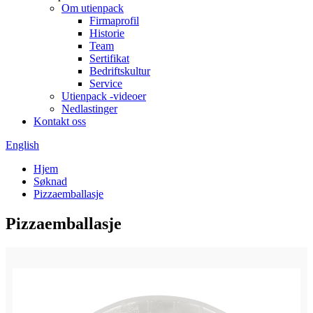
Om utienpack
Firmaprofil
Historie
Team
Sertifikat
Bedriftskultur
Service
Utienpack -videoer
Nedlastinger
Kontakt oss
English
Hjem
Søknad
Pizzaemballasje
Pizzaemballasje