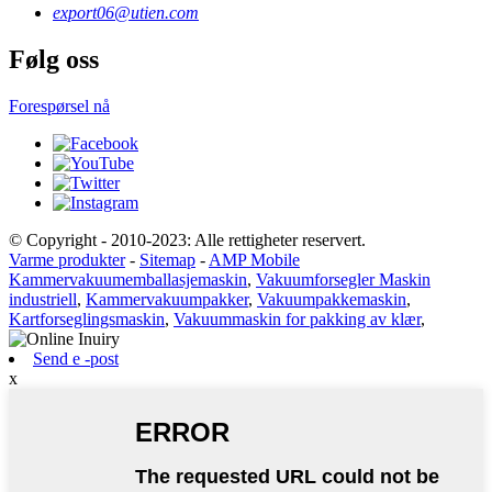
export06@utien.com
Følg oss
Forespørsel nå
© Copyright - 2010-2023: Alle rettigheter reservert.
Varme produkter
-
Sitemap
-
AMP Mobile
Kammervakuumemballasjemaskin
,
Vakuumforsegler Maskin
industriell
,
Kammervakuumpakker
,
Vakuumpakkemaskin
,
Kartforseglingsmaskin
,
Vakuummaskin for pakking av klær
,
Send e -post
x