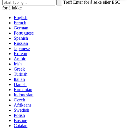
Treff Enter for å søke eller ESC
for å lukke
English
French
German
Portuguese
Spanish
Russian
Japanese
Korean
Arabic
Irish
Greek
Turkish
Italian
Danish
Romanian
Indonesian
Czech
Afrikaans
Swedish
Polish
Basque
Catalan